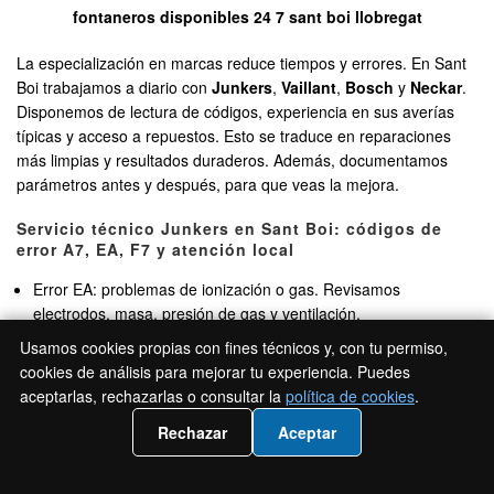
fontaneros disponibles 24 7 sant boi llobregat
La especialización en marcas reduce tiempos y errores. En Sant
Boi trabajamos a diario con
Junkers
,
Vaillant
,
Bosch
y
Neckar
.
Disponemos de lectura de códigos, experiencia en sus averías
típicas y acceso a repuestos. Esto se traduce en reparaciones
más limpias y resultados duraderos. Además, documentamos
parámetros antes y después, para que veas la mejora.
Servicio técnico Junkers en Sant Boi: códigos de
error A7, EA, F7 y atención local
Error EA: problemas de ionización o gas. Revisamos
electrodos, masa, presión de gas y ventilación.
Error A7: sonda NTC defectuosa o cableado. Sustitución y
Usamos cookies propias con fines técnicos y, con tu permiso,
calibración.
cookies de análisis para mejorar tu experiencia. Puedes
Error F7: ventilación/combustión. Comprobación de presostato,
aceptarlas, rechazarlas o consultar la
política de cookies
.
ventilador y conductos.
📲 Llámanos 936 94 07 18
Rechazar
Aceptar
Intervenimos con piezas compatibles y ajuste de combustión. En
viviendas de Vinyets y Marianao solucionamos a menudo estos