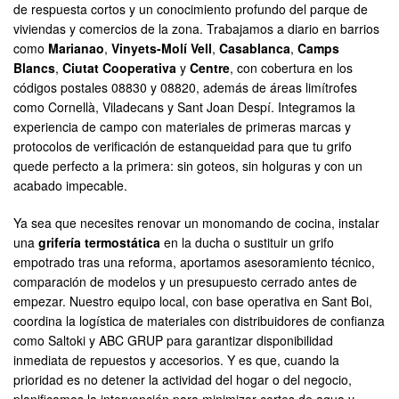
de respuesta cortos y un conocimiento profundo del parque de
viviendas y comercios de la zona. Trabajamos a diario en barrios
como
Marianao
,
Vinyets-Molí Vell
,
Casablanca
,
Camps
Blancs
,
Ciutat Cooperativa
y
Centre
, con cobertura en los
códigos postales 08830 y 08820, además de áreas limítrofes
como Cornellà, Viladecans y Sant Joan Despí. Integramos la
experiencia de campo con materiales de primeras marcas y
protocolos de verificación de estanqueidad para que tu grifo
quede perfecto a la primera: sin goteos, sin holguras y con un
acabado impecable.
Ya sea que necesites renovar un monomando de cocina, instalar
una
grifería termostática
en la ducha o sustituir un grifo
empotrado tras una reforma, aportamos asesoramiento técnico,
comparación de modelos y un presupuesto cerrado antes de
empezar. Nuestro equipo local, con base operativa en Sant Boi,
coordina la logística de materiales con distribuidores de confianza
como Saltoki y ABC GRUP para garantizar disponibilidad
inmediata de repuestos y accesorios. Y es que, cuando la
prioridad es no detener la actividad del hogar o del negocio,