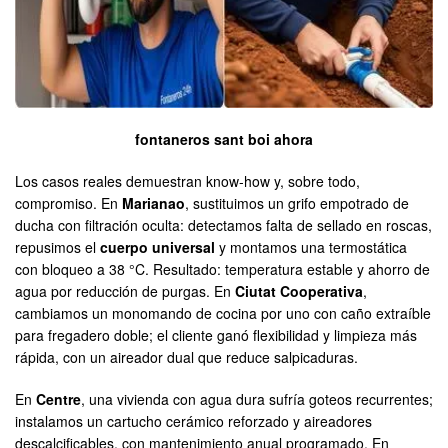
fontaneros sant boi ahora
Los casos reales demuestran know-how y, sobre todo,
compromiso. En
Marianao
, sustituimos un grifo empotrado de
ducha con filtración oculta: detectamos falta de sellado en roscas,
repusimos el
cuerpo universal
y montamos una termostática
con bloqueo a 38 °C. Resultado: temperatura estable y ahorro de
agua por reducción de purgas. En
Ciutat Cooperativa
,
cambiamos un monomando de cocina por uno con caño extraíble
para fregadero doble; el cliente ganó flexibilidad y limpieza más
rápida, con un aireador dual que reduce salpicaduras.
En
Centre
, una vivienda con agua dura sufría goteos recurrentes;
instalamos un cartucho cerámico reforzado y aireadores
descalcificables, con mantenimiento anual programado. En