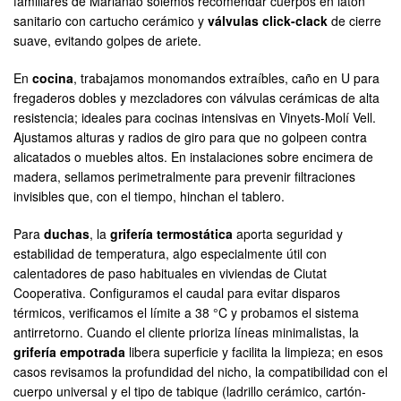
familiares de Marianao solemos recomendar cuerpos en latón
sanitario con cartucho cerámico y
válvulas click-clack
de cierre
suave, evitando golpes de ariete.
En
cocina
, trabajamos monomandos extraíbles, caño en U para
fregaderos dobles y mezcladores con válvulas cerámicas de alta
resistencia; ideales para cocinas intensivas en Vinyets-Molí Vell.
Ajustamos alturas y radios de giro para que no golpeen contra
alicatados o muebles altos. En instalaciones sobre encimera de
madera, sellamos perimetralmente para prevenir filtraciones
invisibles que, con el tiempo, hinchan el tablero.
Para
duchas
, la
grifería termostática
aporta seguridad y
estabilidad de temperatura, algo especialmente útil con
calentadores de paso habituales en viviendas de Ciutat
Cooperativa. Configuramos el caudal para evitar disparos
térmicos, verificamos el límite a 38 °C y probamos el sistema
antirretorno. Cuando el cliente prioriza líneas minimalistas, la
grifería empotrada
libera superficie y facilita la limpieza; en esos
casos revisamos la profundidad del nicho, la compatibilidad con el
cuerpo universal y el tipo de tabique (ladrillo cerámico, cartón-