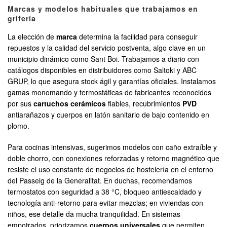
Marcas y modelos habituales que trabajamos en
grifería
La elección de
marca
determina la facilidad para conseguir
repuestos y la calidad del servicio postventa, algo clave en un
municipio dinámico como Sant Boi. Trabajamos a diario con
catálogos disponibles en distribuidores como Saltoki y ABC
GRUP, lo que asegura stock ágil y garantías oficiales. Instalamos
gamas monomando y termostáticas de fabricantes reconocidos
por sus
cartuchos cerámicos
fiables, recubrimientos
PVD
antiarañazos y cuerpos en latón sanitario de bajo contenido en
plomo.
Para cocinas intensivas, sugerimos modelos con caño extraíble y
doble chorro, con conexiones reforzadas y retorno magnético que
resiste el uso constante de negocios de hostelería en el entorno
del Passeig de la Generalitat. En duchas, recomendamos
termostatos con seguridad a 38 °C, bloqueo antiescaldado y
tecnología anti-retorno para evitar mezclas; en viviendas con
niños, ese detalle da mucha tranquilidad. En sistemas
empotrados, priorizamos
cuerpos universales
que permiten