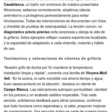
Casablanca
, un baño con encimera de madera presentaba
filtraciones; sellamos correctamente, añadimos válvula
antirretorno y protegimos perimetralmente para evitar
hinchazones. Todas las intervenciones se documentan con fotos
y checklist de pruebas de estanqueidad. La lección común: un
diagnóstico previo preciso
evita sorpresas y alarga la vida de
la grifería. Estos ejemplos reflejan nuestra experiencia localizada
y la capacidad de adaptación a cada vivienda, material y hábito
de uso.
Testimonios y valoraciones de clientes de grifería
“Nuestro grifo de ducha por fin mantiene la temperatura;
instalación limpia y rápida”, comenta una familia de
Vinyets-Molí
Vell
. “En la cocina, el caño extraíble nos ahorra tiempo y agua;
buen asesoramiento en la elección”, destaca un cliente de
Camps Blancs
. Las valoraciones subrayan puntualidad, claridad
en los precios y un acabado estético impecable. Tras cada
servicio, solicitamos feedback para afinar procesos, confirmar
que todo funciona como esperabas y, si cabe, proponer mejoras
de mantenimiento. Esa escucha activa es parte de nuestra forma